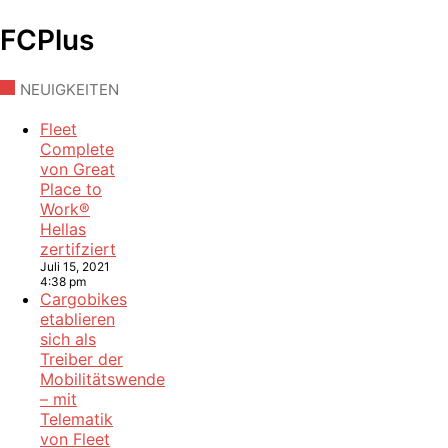
FCPlus
NEUIGKEITEN
Fleet
Complete
von Great
Place to
Work®
Hellas
zertifziert
Juli 15, 2021
4:38 pm
Cargobikes
etablieren
sich als
Treiber der
Mobilitätswende
– mit
Telematik
von Fleet