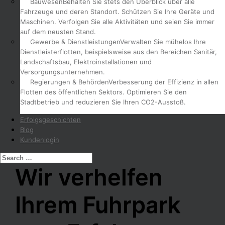
Bauwesen
Behalten Sie stets den Überblick über alle
Fahrzeuge und deren Standort. Schützen Sie Ihre Geräte und
Maschinen. Verfolgen Sie alle Aktivitäten und seien Sie immer
auf dem neusten Stand.
Gewerbe & Dienstleistungen
Verwalten Sie mühelos Ihre
Dienstleisterflotten, beispielsweise aus den Bereichen Sanitär,
Landschaftsbau, Elektroinstallationen und
Versorgungsunternehmen.
Regierungen & Behörden
Verbesserung der Effizienz in allen
Flotten des öffentlichen Sektors. Optimieren Sie den
Stadtbetrieb und reduzieren Sie Ihren CO2-Ausstoß.
Erfolgsgeschichten
Blog
Kundenlogin
Wir verhelfen
Ihrem Fuhrpark