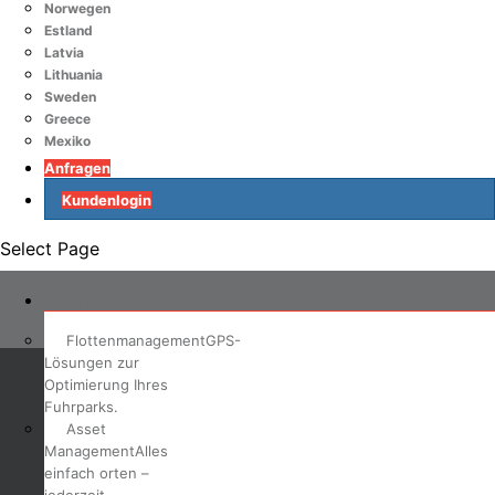
Norwegen
Estland
Latvia
Lithuania
Sweden
Greece
Mexiko
Anfragen
Kundenlogin
Select Page
Lösungen
Flottenmanagement
GPS-
Lösungen zur
Optimierung Ihres
Fuhrparks.
Asset
Management
Alles
einfach orten –