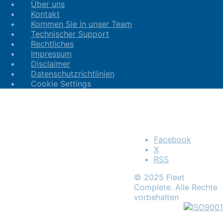
Über uns
Kontakt
Kommen Sie in unser Team
Technischer Support
Rechtliches
Impressum
Disclaimer
Datenschutzrichtlinien
Cookie Settings
Facebook
X
RSS
© 2025 Fleet
Complete. Alle Rechte
vorbehalten