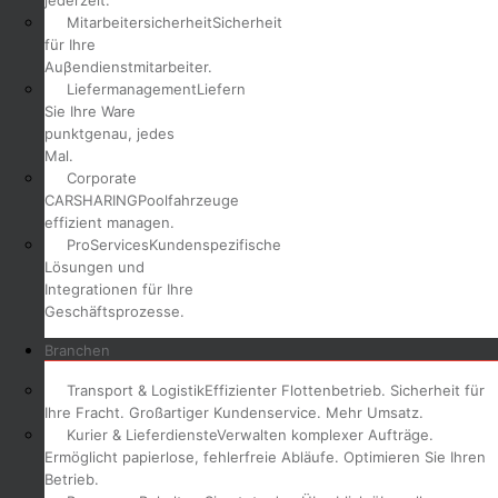
jederzeit.
Mitarbeitersicherheit
Sicherheit
für Ihre
Auβendienstmitarbeiter.
Liefermanagement
Liefern
Sie Ihre Ware
punktgenau, jedes
Mal.
Corporate
CARSHARING
Poolfahrzeuge
effizient managen.
ProServices
Kundenspezifische
Lösungen und
Integrationen für Ihre
Geschäftsprozesse.
Branchen
Transport & Logistik
Effizienter Flottenbetrieb. Sicherheit für
Ihre Fracht. Großartiger Kundenservice. Mehr Umsatz.
Kurier & Lieferdienste
Verwalten komplexer Aufträge.
Ermöglicht papierlose, fehlerfreie Abläufe. Optimieren Sie Ihren
Betrieb.