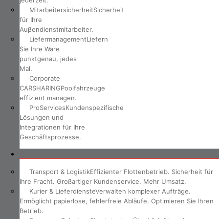
jederzeit.
Mitarbeitersicherheit
Sicherheit
für Ihre
Auβendienstmitarbeiter.
Liefermanagement
Liefern
Sie Ihre Ware
punktgenau, jedes
Mal.
Corporate
CARSHARING
Poolfahrzeuge
effizient managen.
ProServices
Kundenspezifische
Lösungen und
Integrationen für Ihre
Geschäftsprozesse.
Branchen
Transport & Logistik
Effizienter Flottenbetrieb. Sicherheit für
Ihre Fracht. Großartiger Kundenservice. Mehr Umsatz.
Kurier & Lieferdienste
Verwalten komplexer Aufträge.
Ermöglicht papierlose, fehlerfreie Abläufe. Optimieren Sie Ihren
Betrieb.