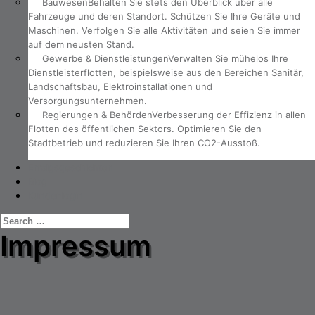
Bauwesen
Behalten Sie stets den Überblick über alle
Fahrzeuge und deren Standort. Schützen Sie Ihre Geräte und
Maschinen. Verfolgen Sie alle Aktivitäten und seien Sie immer
auf dem neusten Stand.
Gewerbe & Dienstleistungen
Verwalten Sie mühelos Ihre
Dienstleisterflotten, beispielsweise aus den Bereichen Sanitär,
Landschaftsbau, Elektroinstallationen und
Versorgungsunternehmen.
Regierungen & Behörden
Verbesserung der Effizienz in allen
Flotten des öffentlichen Sektors. Optimieren Sie den
Stadtbetrieb und reduzieren Sie Ihren CO2-Ausstoß.
Erfolgsgeschichten
Blog
Kundenlogin
Impressum