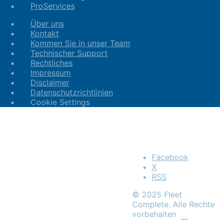
ProServices
Über uns
Kontakt
Kommen Sie in unser Team
Technischer Support
Rechtliches
Impressum
Disclaimer
Datenschutzrichtlinien
Cookie Settings
Facebook
X
RSS
© 2025 Fleet
Complete. Alle Rechte
vorbehalten