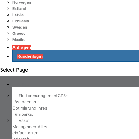
Norwegen
Estland
Latvia
Lithuania
Sweden
Greece
Mexiko
Anfragen
Kundenlogin
Select Page
Lösungen
Flottenmanagement
GPS-
Lösungen zur
Optimierung Ihres
Fuhrparks.
Asset
Management
Alles
einfach orten –