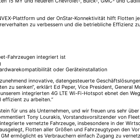
teten 15 MY und neueren Chevrolet-, Buick-, GMC- und Cadil
EX-Plattform und der OnStar-Konnektivität hilft Flotten j
rerverhalten zu verbessern und die betriebliche Effizienz z
t-Fahrzeugen integriert ist
g
ardwarekompatibilität oder Geräteinstallation
n zunehmend innovative, datengesteuerte Geschäftslösungen
ten zu senken“, erklärt Ed Peper, Vice President, General M
d unserem integrierten 4G LTE Wi-Fi-Hotspot ebnet den Weg
ffizient zu arbeiten.“
tein für uns als Unternehmen, und wir freuen uns sehr über
ommentiert Tony Lourakis, Vorstandsvorsitzender von Fleet
ntegrierte vernetzte Fahrzeuge, insbesondere in der Wirtsc
usgelegt, Flotten aller Größen und Fahrzeugtypen den Vort
t GM ermöglicht es Verbrauchern einfach Zugang zu vernet