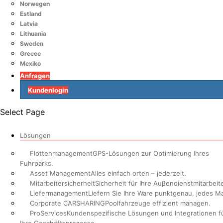
Norwegen
Estland
Latvia
Lithuania
Sweden
Greece
Mexiko
Anfragen
Kundenlogin
Select Page
Lösungen
Flottenmanagement
GPS-Lösungen zur Optimierung Ihres
Fuhrparks.
Asset Management
Alles einfach orten – jederzeit.
Mitarbeitersicherheit
Sicherheit für Ihre Auβendienstmitarbeite
Liefermanagement
Liefern Sie Ihre Ware punktgenau, jedes Ma
Corporate CARSHARING
Poolfahrzeuge effizient managen.
ProServices
Kundenspezifische Lösungen und Integrationen f