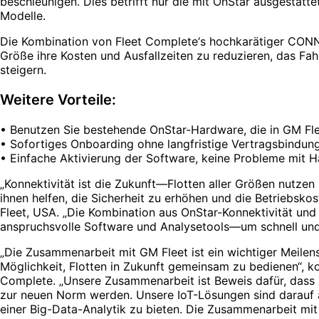
beschleunigen. Dies betrifft nur die mit OnStar ausgestat
Modelle.
Die Kombination von Fleet Complete‘s hochkarätiger CONNV
Größe ihre Kosten und Ausfallzeiten zu reduzieren, das Fah
steigern.
Weitere Vorteile:
• Benutzen Sie bestehende OnStar-Hardware, die in GM Flee
• Sofortiges Onboarding ohne langfristige Vertragsbindun
• Einfache Aktivierung der Software, keine Probleme mit H
„Konnektivität ist die Zukunft—Flotten aller Größen nutze
ihnen helfen, die Sicherheit zu erhöhen und die Betriebskos
Fleet, USA. „Die Kombination aus OnStar-Konnektivität un
anspruchsvolle Software und Analysetools—um schnell und e
„Die Zusammenarbeit mit GM Fleet ist ein wichtiger Meilens
Möglichkeit, Flotten in Zukunft gemeinsam zu bedienen“, k
Complete. „Unsere Zusammenarbeit ist Beweis dafür, dass i
zur neuen Norm werden. Unsere IoT-Lösungen sind darauf a
einer Big-Data-Analytik zu bieten. Die Zusammenarbeit mi