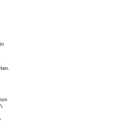
in
n
ten.
ion
n,
,