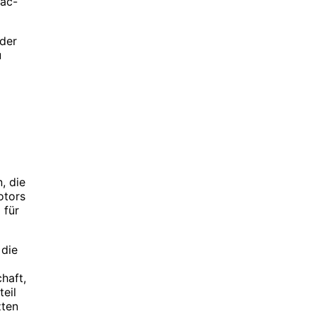
lac-
eder
u
, die
otors
 für
 die
haft,
eil
zten