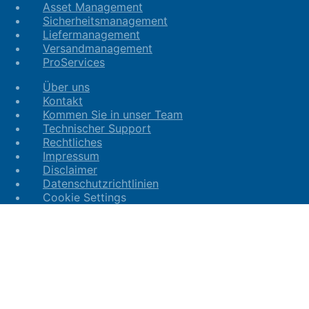
Asset Management
Sicherheitsmanagement
Liefermanagement
Versandmanagement
ProServices
Über uns
Kontakt
Kommen Sie in unser Team
Technischer Support
Rechtliches
Impressum
Disclaimer
Datenschutzrichtlinien
Cookie Settings