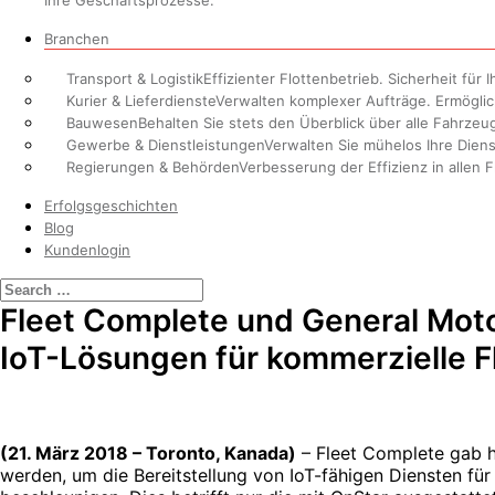
Ihre Geschäftsprozesse.
Branchen
Transport & Logistik
Effizienter Flottenbetrieb. Sicherheit für
Kurier & Lieferdienste
Verwalten komplexer Aufträge. Ermöglicht
Bauwesen
Behalten Sie stets den Überblick über alle Fahrzeu
Gewerbe & Dienstleistungen
Verwalten Sie mühelos Ihre Diens
Regierungen & Behörden
Verbesserung der Effizienz in allen 
Erfolgsgeschichten
Blog
Kundenlogin
Fleet Complete und General Moto
IoT-Lösungen für kommerzielle F
(21. März 2018 – Toronto, Kanada)
– Fleet Complete gab h
werden, um die Bereitstellung von IoT-fähigen Diensten fü