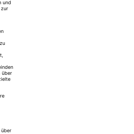
n und
 zur
en
 zu
t,
einden
 über
ielte
re
 über