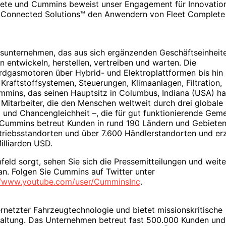
lete und Cummins beweist unser Engagement für Innovatio
ns Connected Solutions™ den Anwendern von Fleet Complete
gsunternehmen, das aus sich ergänzenden Geschäftseinheit
n entwickeln, herstellen, vertreiben und warten. Die
rdgasmotoren über Hybrid- und Elektroplattformen bis hin
Kraftstoffsystemen, Steuerungen, Klimaanlagen, Filtration,
ins, das seinen Hauptsitz in Columbus, Indiana (USA) ha
 Mitarbeiter, die den Menschen weltweit durch drei globale
und Chancengleichheit –, die für gut funktionierende Gem
 Cummins betreut Kunden in rund 190 Ländern und Gebieten
riebsstandorten und über 7.600 Händlerstandorten und erz
illiarden USD.
eld sorgt, sehen Sie sich die Pressemitteilungen und weite
n. Folgen Sie Cummins auf Twitter unter
//www.youtube.com/user/CumminsInc
.
ernetzter Fahrzeugtechnologie und bietet missionskritische
waltung. Das Unternehmen betreut fast 500.000 Kunden und