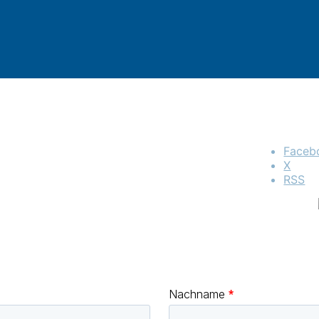
Faceb
X
RSS