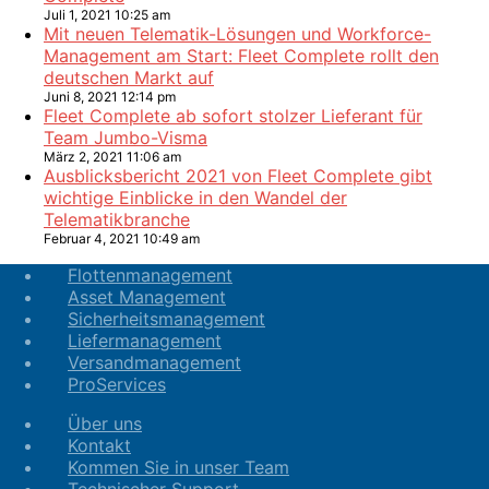
Juli 1, 2021 10:25 am
Mit neuen Telematik-Lösungen und Workforce-
Management am Start: Fleet Complete rollt den
deutschen Markt auf
Juni 8, 2021 12:14 pm
Fleet Complete ab sofort stolzer Lieferant für
Team Jumbo-Visma
März 2, 2021 11:06 am
Ausblicksbericht 2021 von Fleet Complete gibt
wichtige Einblicke in den Wandel der
Telematikbranche
Februar 4, 2021 10:49 am
Flottenmanagement
Asset Management
Sicherheitsmanagement
Liefermanagement
Versandmanagement
ProServices
Über uns
Kontakt
Kommen Sie in unser Team