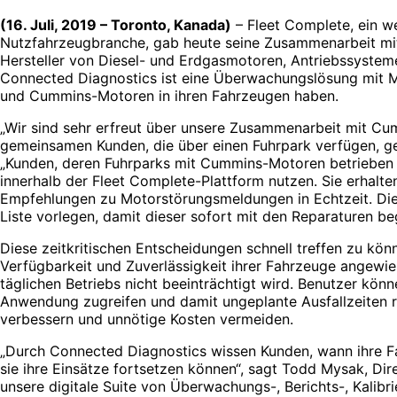
(16. Juli, 2019 – Toronto, Kanada)
– Fleet Complete, ein we
Nutzfahrzeugbranche, gab heute seine Zusammenarbeit mi
Hersteller von Diesel- und Erdgasmotoren, Antriebssyst
Connected Diagnostics ist eine Überwachungslösung mit Me
und Cummins-Motoren in ihren Fahrzeugen haben.
„Wir sind sehr erfreut über unsere Zusammenarbeit mit Cum
gemeinsamen Kunden, die über einen Fuhrpark verfügen, ge
„Kunden, deren Fuhrparks mit Cummins-Motoren betrieben 
innerhalb der Fleet Complete-Plattform nutzen. Sie erhalte
Empfehlungen zu Motorstörungsmeldungen in Echtzeit. Die 
Liste vorlegen, damit dieser sofort mit den Reparaturen be
Diese zeitkritischen Entscheidungen schnell treffen zu kön
Verfügbarkeit und Zuverlässigkeit ihrer Fahrzeuge angewies
täglichen Betriebs nicht beeinträchtigt wird. Benutzer kön
Anwendung zugreifen und damit ungeplante Ausfallzeiten 
verbessern und unnötige Kosten vermeiden.
„Durch Connected Diagnostics wissen Kunden, wann ihre F
sie ihre Einsätze fortsetzen können“, sagt Todd Mysak, Dir
unsere digitale Suite von Überwachungs-, Berichts-, Kalib