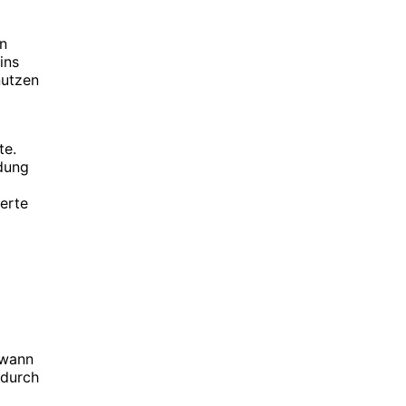
n
ins
nutzen
te.
dung
erte
 wann
 durch