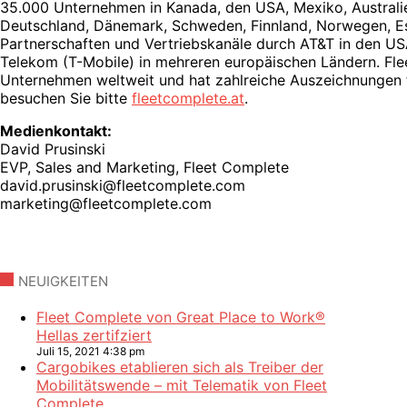
35.000 Unternehmen in Kanada, den USA, Mexiko, Australie
Deutschland, Dänemark, Schweden, Finnland, Norwegen, Estla
Partnerschaften und Vertriebskanäle durch AT&T in den USA
Telekom (T-Mobile) in mehreren europäischen Ländern. Fle
Unternehmen weltweit und hat zahlreiche Auszeichnungen f
besuchen Sie bitte
fleetcomplete.at
.
Medienkontakt:
David Prusinski
EVP, Sales and Marketing, Fleet Complete
david.prusinski@fleetcomplete.com
marketing@fleetcomplete.com
NEUIGKEITEN
Fleet Complete von Great Place to Work®
Hellas zertifziert
Juli 15, 2021 4:38 pm
Cargobikes etablieren sich als Treiber der
Mobilitätswende – mit Telematik von Fleet
Complete