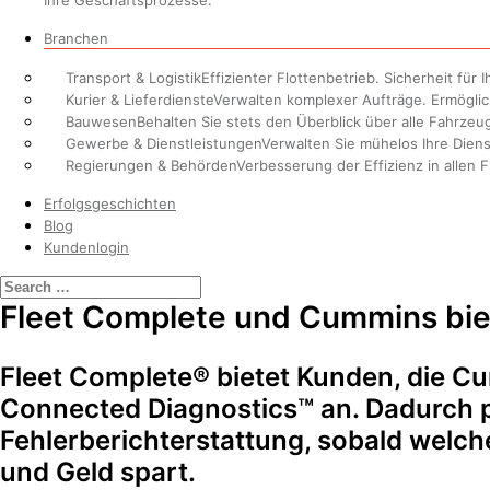
Ihre Geschäftsprozesse.
Branchen
Transport & Logistik
Effizienter Flottenbetrieb. Sicherheit für
Kurier & Lieferdienste
Verwalten komplexer Aufträge. Ermöglicht
Bauwesen
Behalten Sie stets den Überblick über alle Fahrzeu
Gewerbe & Dienstleistungen
Verwalten Sie mühelos Ihre Diens
Regierungen & Behörden
Verbesserung der Effizienz in allen 
Erfolgsgeschichten
Blog
Kundenlogin
Fleet Complete und Cummins bi
Fleet Complete® bietet Kunden, die
Connected Diagnostics™ an. Dadurch pro
Fehlerberichterstattung, sobald welche
und Geld spart.