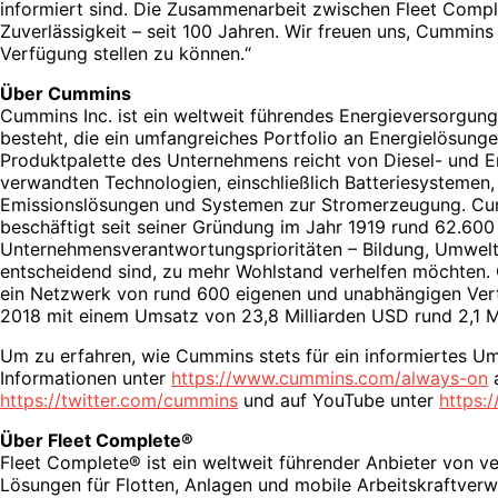
informiert sind. Die Zusammenarbeit zwischen Fleet Comp
Zuverlässigkeit – seit 100 Jahren. Wir freuen uns, Cummi
Verfügung stellen zu können.“
Über Cummins
Cummins Inc. ist ein weltweit führendes Energieversorgun
besteht, die ein umfangreiches Portfolio an Energielösunge
Produktpalette des Unternehmens reicht von Diesel- und E
verwandten Technologien, einschließlich Batteriesystemen, 
Emissionslösungen und Systemen zur Stromerzeugung. Cumm
beschäftigt seit seiner Gründung im Jahr 1919 rund 62.600
Unternehmensverantwortungsprioritäten – Bildung, Umwelt 
entscheidend sind, zu mehr Wohlstand verhelfen möchten.
ein Netzwerk von rund 600 eigenen und unabhängigen Vert
2018 mit einem Umsatz von 23,8 Milliarden USD rund 2,1 M
Um zu erfahren, wie Cummins stets für ein informiertes Umf
Informationen unter
https://www.cummins.com/always-on
a
https://twitter.com/cummins
und auf YouTube unter
https:
Über Fleet Complete®
Fleet Complete® ist ein weltweit führender Anbieter von v
Lösungen für Flotten, Anlagen und mobile Arbeitskraftver