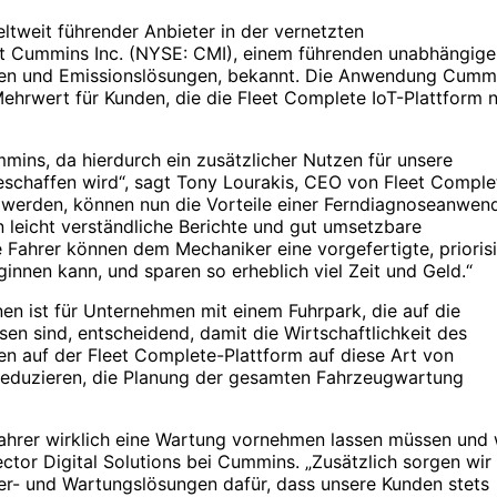
ltweit führender Anbieter in der vernetzten
t Cummins Inc. (NYSE: CMI), einem führenden unabhängige
emen und Emissionslösungen, bekannt. Die Anwendung Cumm
hrwert für Kunden, die die Fleet Complete IoT-Plattform 
mins, da hierdurch ein zusätzlicher Nutzen für unsere
schaffen wird“, sagt Tony Lourakis, CEO von Fleet Comple
werden, können nun die Vorteile einer Ferndiagnoseanwen
n leicht verständliche Berichte und gut umsetzbare
Fahrer können dem Mechaniker eine vorgefertigte, priorisi
ginnen kann, und sparen so erheblich viel Zeit und Geld.“
nen ist für Unternehmen mit einem Fuhrpark, die auf die
en sind, entscheidend, damit die Wirtschaftlichkeit des
nen auf der Fleet Complete-Plattform auf diese Art von
reduzieren, die Planung der gesamten Fahrzeugwartung
ahrer wirklich eine Wartung vornehmen lassen müssen und
ector Digital Solutions bei Cummins. „Zusätzlich sorgen wir
rier- und Wartungslösungen dafür, dass unsere Kunden stets