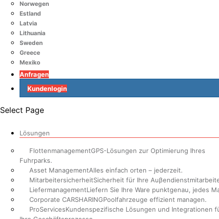
Norwegen
Estland
Latvia
Lithuania
Sweden
Greece
Mexiko
Anfragen
Kundenlogin
Select Page
Lösungen
Flottenmanagement
GPS-Lösungen zur Optimierung Ihres
Fuhrparks.
Asset Management
Alles einfach orten – jederzeit.
Mitarbeitersicherheit
Sicherheit für Ihre Auβendienstmitarbeite
Liefermanagement
Liefern Sie Ihre Ware punktgenau, jedes Ma
Corporate CARSHARING
Poolfahrzeuge effizient managen.
ProServices
Kundenspezifische Lösungen und Integrationen f