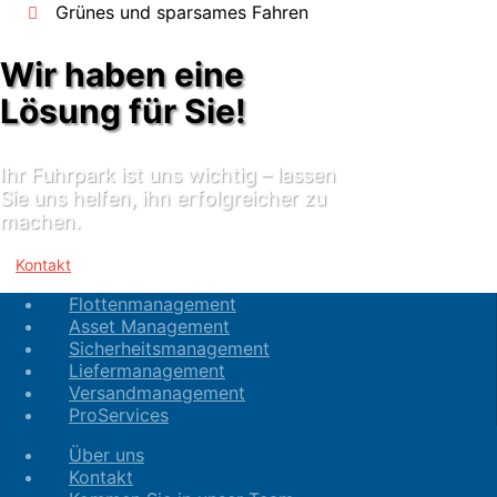
Grünes und sparsames Fahren
Wir haben eine
Lösung für Sie!
Ihr Fuhrpark ist uns wichtig – lassen
Sie uns helfen, ihn erfolgreicher zu
machen.
Kontakt
Flottenmanagement
Asset Management
Sicherheitsmanagement
Liefermanagement
Versandmanagement
ProServices
Über uns
Kontakt