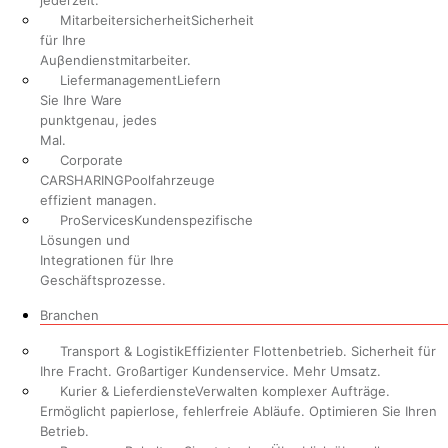
jederzeit.
Mitarbeitersicherheit
Sicherheit
für Ihre
Auβendienstmitarbeiter.
Liefermanagement
Liefern
Sie Ihre Ware
punktgenau, jedes
Mal.
Corporate
CARSHARING
Poolfahrzeuge
effizient managen.
ProServices
Kundenspezifische
Lösungen und
Integrationen für Ihre
Geschäftsprozesse.
Branchen
Transport & Logistik
Effizienter Flottenbetrieb. Sicherheit für
Ihre Fracht. Großartiger Kundenservice. Mehr Umsatz.
Kurier & Lieferdienste
Verwalten komplexer Aufträge.
Ermöglicht papierlose, fehlerfreie Abläufe. Optimieren Sie Ihren
Betrieb.