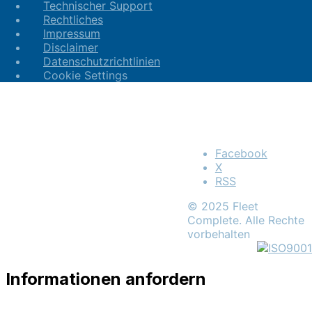
Technischer Support
Rechtliches
Impressum
Disclaimer
Datenschutzrichtlinien
Cookie Settings
Facebook
X
RSS
© 2025 Fleet
Complete. Alle Rechte
vorbehalten