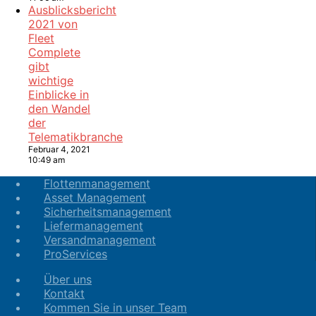
Ausblicksbericht
2021 von
Fleet
Complete
gibt
wichtige
Einblicke in
den Wandel
der
Telematikbranche
Februar 4, 2021
10:49 am
Flottenmanagement
Asset Management
Sicherheitsmanagement
Liefermanagement
Versandmanagement
ProServices
Über uns
Kontakt
Kommen Sie in unser Team