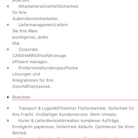
jederzeit.
Mitarbeitersicherheit
Sicherheit
für Ihre
Auβendienstmitarbeiter.
Liefermanagement
Liefern
Sie Ihre Ware
punktgenau, jedes
Mal.
Corporate
CARSHARING
Poolfahrzeuge
effizient managen.
ProServices
Kundenspezifische
Lösungen und
Integrationen für Ihre
Geschäftsprozesse.
Branchen
Transport & Logistik
Effizienter Flottenbetrieb. Sicherheit für
Ihre Fracht. Großartiger Kundenservice. Mehr Umsatz.
Kurier & Lieferdienste
Verwalten komplexer Aufträge.
Ermöglicht papierlose, fehlerfreie Abläufe. Optimieren Sie Ihren
Betrieb.